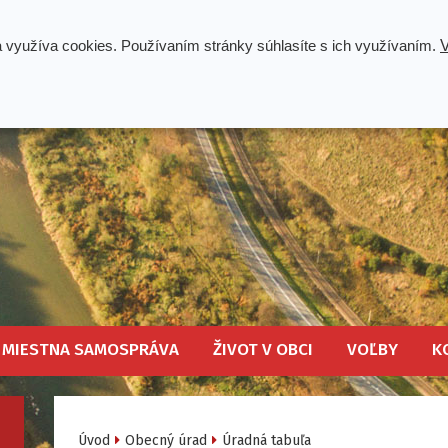
a využíva cookies. Používaním stránky súhlasíte s ich využívaním.
V
MIESTNA SAMOSPRÁVA
ŽIVOT V OBCI
VOĽBY
K
Úvod
Obecný úrad
Úradná tabuľa