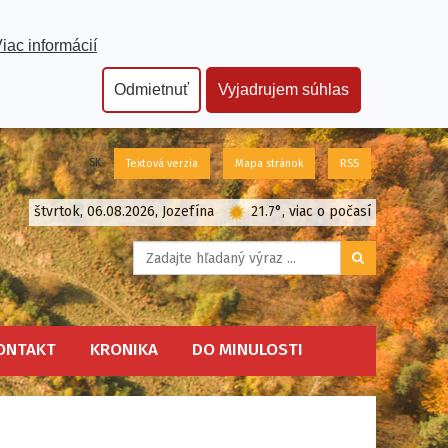
iac informácií
Odmietnuť
Vyjadrujem súhlas
SK
Textová verzia
Mapa stránok
RSS
štvrtok, 06.08.2026, Jozefína
21.7°, viac o počasí
ONTAKT
KRONIKA
DO MINULOSTI