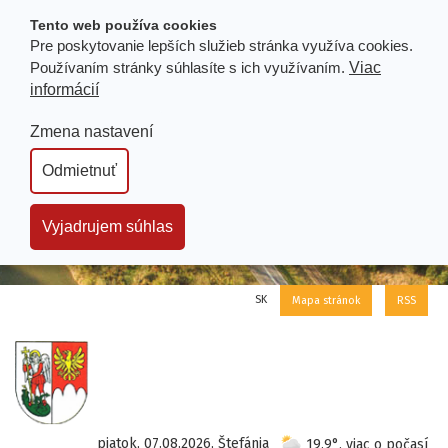
Prejsť
Tento web používa cookies
k
Pre poskytovanie lepších služieb stránka využíva cookies.
obsahu
Používaním stránky súhlasíte s ich využívaním.
Viac
informácií
Zmena nastavení
Odmietnuť
Vyjadrujem súhlas
SK
Mapa stránok
RSS
piatok, 07.08.2026, Štefánia
19.9°, viac o počasí