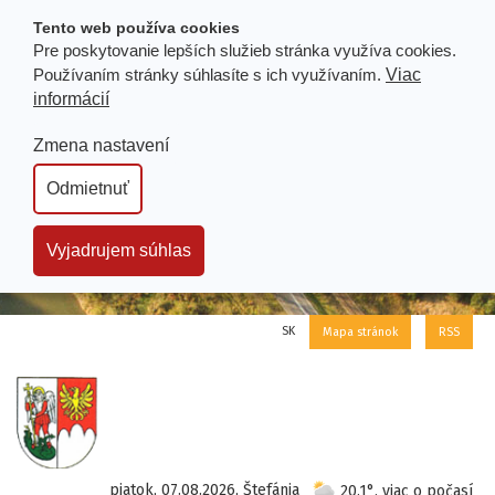
Prejsť
Tento web používa cookies
k
Pre poskytovanie lepších služieb stránka využíva cookies.
obsahu
Používaním stránky súhlasíte s ich využívaním.
Viac
informácií
Zmena nastavení
Odmietnuť
Vyjadrujem súhlas
SK
Mapa stránok
RSS
piatok, 07.08.2026, Štefánia
20.1°, viac o počasí